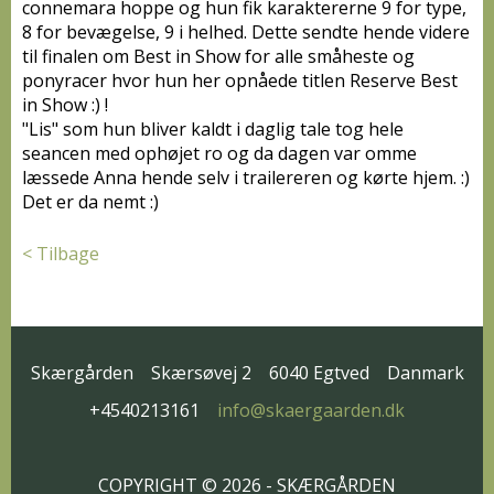
connemara hoppe og hun fik karaktererne 9 for type,
8 for bevægelse, 9 i helhed. Dette sendte hende videre
til finalen om Best in Show for alle småheste og
ponyracer hvor hun her opnåede titlen Reserve Best
in Show :) !
"Lis" som hun bliver kaldt i daglig tale tog hele
seancen med ophøjet ro og da dagen var omme
læssede Anna hende selv i trailereren og kørte hjem. :)
Det er da nemt :)
< Tilbage
Skærgården
Skærsøvej 2
6040 Egtved
Danmark
+4540213161
info@skaergaarden.dk
COPYRIGHT © 2026 - SKÆRGÅRDEN