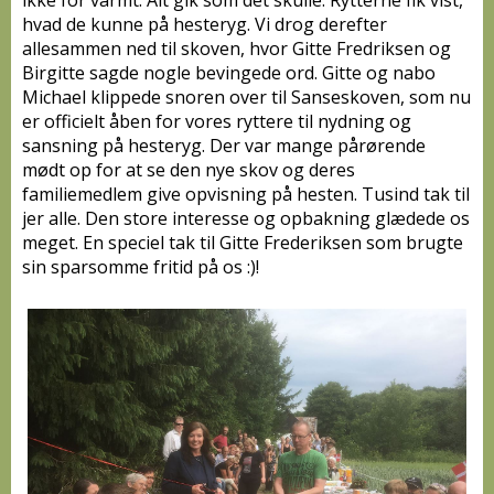
ikke for varmt. Alt gik som det skulle. Rytterne fik vist,
hvad de kunne på hesteryg. Vi drog derefter
allesammen ned til skoven, hvor Gitte Fredriksen og
Birgitte sagde nogle bevingede ord. Gitte og nabo
Michael klip
pede snoren over til Sanseskoven, som nu
er officielt åben for vores ryttere til nydning og
sansning på hesteryg. Der var mange pårørende
mødt op for at se den nye skov og deres
familiemedlem give opvisning på hesten. Tusind tak til
jer alle. Den store interesse og opbakning glædede os
meget. En speciel tak til Gitte Frederiksen som brugte
sin sparsomme fritid på os
:)
!