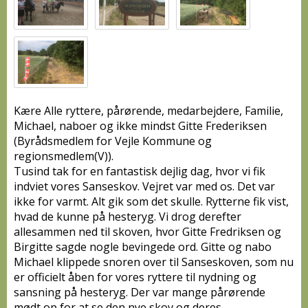
Kære Alle ryttere, pårørende, medarbejdere, Familie,
Michael, naboer og ikke mindst Gitte Frederiksen
(Byrådsmedlem for Vejle Kommune og
regionsmedlem(V)).
Tusind tak for en fantastisk dejlig dag, hvor vi fik
indviet vores Sanseskov. Vejret var med os. Det var
ikke for varmt. Alt gik som det skulle. Rytterne fik vist,
hvad de kunne på hesteryg. Vi drog derefter
allesammen ned til skoven, hvor Gitte Fredriksen og
Birgitte sagde nogle bevingede ord. Gitte og nabo
Michael klip
pede snoren over til Sanseskoven, som nu
er officielt åben for vores ryttere til nydning og
sansning på hesteryg. Der var mange pårørende
mødt op for at se den nye skov og deres