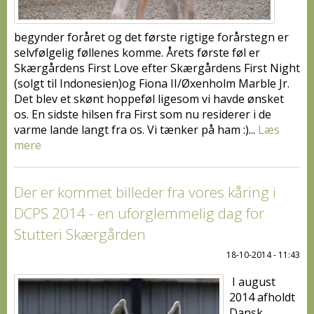
begynder foråret og det første rigtige forårstegn er
selvfølgelig føllenes komme. Årets første føl er
Skærgårdens First Love efter Skærgårdens First Night
(solgt til Indonesien)og Fiona II/Øxenholm Marble Jr.
Det blev et skønt hoppeføl ligesom vi havde ønsket
os. En sidste hilsen fra First som nu residerer i de
varme lande langt fra os. Vi tænker på ham :)...
Læs
mere
Der er kommet billeder fra vores kåring i
DCPS 2014 - en uforglemmelig dag for
Stutteri Skærgården
18-10-2014 - 11:43
I august
2014 afholdt
Dansk