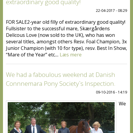
extraordinary good quality!
22-04-2017 - 08:29
FOR SALE2-year old filly of extraordinary good quality!
Fullsister to the successful mare, Skærgårdens
Delicous Love (now sold to the UK), who has won
several titles, amongst others Resv. Foal Champion, 3x
Junior Champion (with 10 for type), resv. Best In Show,
“Mare of the Year” etc....
Læs mere
We had a faboulous weekend at Danish
Connnemara Pony Society`s Inspection.
09-10-2016 - 14:19
We