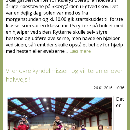
årlige ridestævne på Skærgården i Egtved skov. Det
var en dejlig dag. solen var med os fra
morgenstunden og kl. 10.00 gik startskuddet til første
klasse, som var en klasse med 5 ryttere på holdet med
en hjælper ved siden. Rytterne skulle selv styre
hestene og udføre øvelserne, men havde en hjælper
ved siden, såfremt der skulle opstå et behov for hjælp
med hesten eller øvelserne....
Læs mere
Vi er ovre kyndelmissen og vinteren er over
halvvejs !
26-01-2016 - 10:36
Det
er