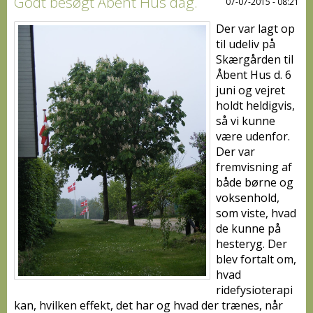
Godt besøgt Åbent Hus dag.
07-07-2015 - 08:21
Der var lagt op
til udeliv på
Skærgården til
Åbent Hus d. 6
juni og vejret
holdt heldigvis,
så vi kunne
være udenfor.
Der var
fremvisning af
både børne og
voksenhold,
som viste, hvad
de kunne på
hesteryg. Der
blev fortalt om,
hvad
ridefysioterapi
kan, hvilken effekt, det har og hvad der trænes, når