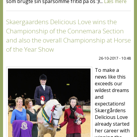
som brugte sin sparsomme fritid på os :)!...
Læs mere
Skaergaardens Delicious Love wins the
Championship of the Connemara Section
and also the overall Championship at Horse
of the Year Show
26-10-2017 - 10:48
To make a
news like this
exceeds our
wildest dreams
and
expectations!
Skærgårdens
Delicious Love
already started
her career with