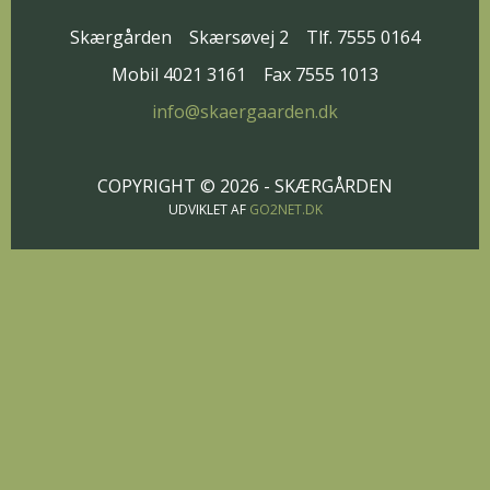
Skærgården
Skærsøvej 2
Tlf. 7555 0164
Mobil 4021 3161
Fax 7555 1013
info@skaergaarden.dk
COPYRIGHT © 2026 - SKÆRGÅRDEN
UDVIKLET AF
GO2NET.DK