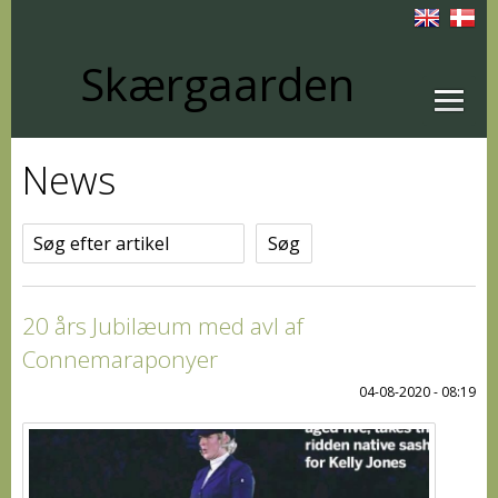
Skærgaarden
News
Søg efter artikel
20 års Jubilæum med avl af
Connemaraponyer
04-08-2020 - 08:19