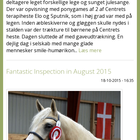
deltagere leget forskellige lege og sunget julesange.
Der var opvisning med ponygames af 2 af Centrets
terapiheste Elo og Sputnik, som i høj grad var med på
legen. Inden æbleskiverne og gløggen skulle nydes i
stalden var der trækture til børnene på Centrets
heste. Dagen sluttede af med gaveudtrækning. En
dejlig dag i selskab med mange glade
mennesker smile-humørikon...
Læs mere
Fantastic Inspection in August 2015
18-10-2015 - 16:35