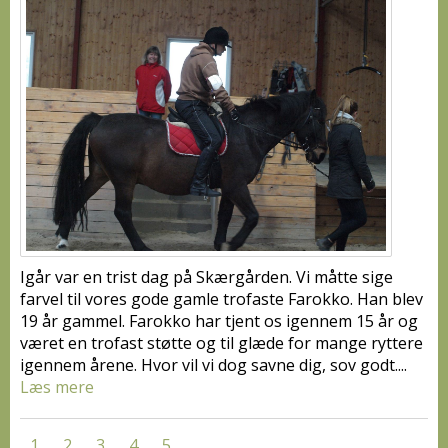
Igår var en trist dag på Skærgården. Vi måtte sige
farvel til vores gode gamle trofaste Farokko. Han blev
19 år gammel. Farokko har tjent os igennem 15 år og
været en trofast støtte og til glæde for mange ryttere
igennem årene. Hvor vil vi dog savne dig, sov godt....
Læs mere
1
2
3
4
5