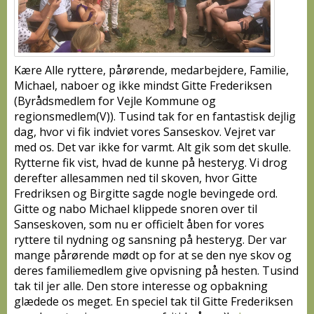
Kære Alle ryttere, pårørende, medarbejdere, Familie,
Michael, naboer og ikke mindst Gitte Frederiksen
(Byrådsmedlem for Vejle Kommune og
regionsmedlem(V)). Tusind tak for en fantastisk dejlig
dag, hvor vi fik indviet vores Sanseskov. Vejret var
med os. Det var ikke for varmt. Alt gik som det skulle.
Rytterne fik vist, hvad de kunne på hesteryg. Vi drog
derefter allesammen ned til skoven, hvor Gitte
Fredriksen og Birgitte sagde nogle bevingede ord.
Gitte og nabo Michael klippede snoren over til
Sanseskoven, som nu er officielt åben for vores
ryttere til nydning og sansning på hesteryg. Der var
mange pårørende mødt op for at se den nye skov og
deres familiemedlem give opvisning på hesten. Tusind
tak til jer alle. Den store interesse og opbakning
glædede os meget. En speciel tak til Gitte Frederiksen