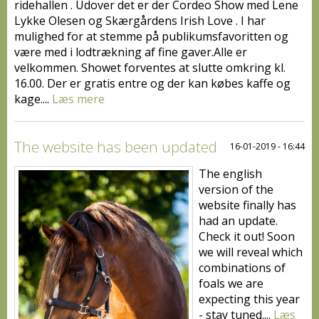
ridehallen . Udover det er der Cordeo Show med Lene
Lykke Olesen og Skærgårdens Irish Love . I har
mulighed for at stemme på publikumsfavoritten og
være med i lodtrækning af fine gaver.Alle er
velkommen. Showet forventes at slutte omkring kl.
16.00. Der er gratis entre og der kan købes kaffe og
kage....
Læs mere
The website has been updated
16-01-2019 - 16:44
The english
version of the
website finally has
had an update.
Check it out! Soon
we will reveal which
combinations of
foals we are
expecting this year
- stay tuned....
Læs