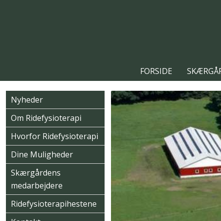
FORSIDE
SKÆRGÅR
Nyheder
Om Ridefysioterapi
Hvorfor Ridefysioterapi
Dine Muligheder
Skærgårdens
medarbejdere
Ridefysioterapihestene