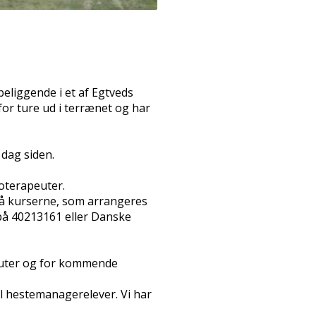
beliggende i et af Egtveds
or ture ud i terrænet og har
 dag siden.
ioterapeuter.
 på kurserne, som arrangeres
på 40213161 eller Danske
euter og for kommende
l hestemanagerelever. Vi har