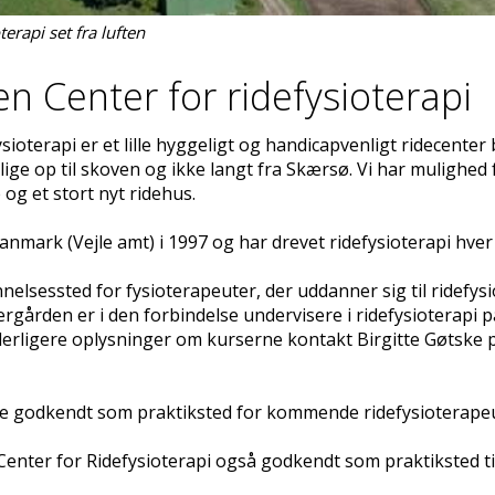
erapi set fra luften
 Center for ridefysioterapi
oterapi er et lille hyggeligt og handicapvenligt ridecenter 
e op til skoven og ikke langt fra Skærsø. Vi har mulighed f
og et stort nyt ridehus.
anmark (Vejle amt) i 1997 og har drevet ridefysioterapi hver
nelsessted for fysioterapeuter, der uddanner sig til ridefys
rgården er i den forbindelse undervisere i ridefysioterapi
derligere oplysninger om kurserne kontakt Birgitte Gøtske 
e godkendt som praktiksted for kommende ridefysioterap
enter for Ridefysioterapi også godkendt som praktiksted ti