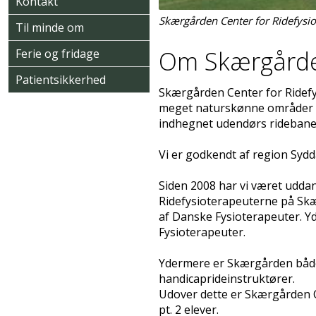
Kontakt
Skærgården Center for Ridefysiot
Til minde om
Om Skærgården
Ferie og fridage
Patientsikkerhed
Skærgården Center for Ridefysi
meget naturskønne områder lig
indhegnet udendørs ridebane 
Vi er godkendt af region Sydd
Siden 2008 har vi været uddan
Ridefysioterapeuterne på Skæ
af Danske Fysioterapeuter. Y
Fysioterapeuter.
Ydermere er Skærgården båd
handicaprideinstruktører.
Udover dette er Skærgården C
pt. 2 elever.