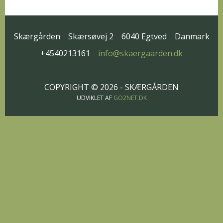
Skærgården
Skærsøvej 2
6040 Egtved
Danmark
+4540213161
info@skaergaarden.dk
COPYRIGHT © 2026 - SKÆRGÅRDEN
UDVIKLET AF
GO2NET.DK