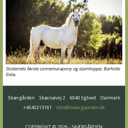
Stutteriets første connemarapony og stamhoppe, Barholts
Evita.
Skærgården
Skærsøvej 2
6040 Egtved
Danmark
+4540213161
info@skaergaarden.dk
COPYRIGHT © 2026 - SKÆRGÅRDEN