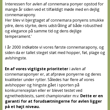
Interessen for avlen af connemara ponyer opstod for
mange år siden ved et tilfældigt møde med en dejlig
connemarapony.
Her blev vi bjergtaget af connemara ponyens smukke
ydre, dens styrke, dens udstråling af både robusthed
og elegance på samme tid og dens dejlige
temperament.'
I år 2000 indkøbte vi vores første connemarapony, og
siden da er tallet steget støt med hopper, føl, plage og
avlshingste.
En af vores vigtigste prioriteter
i avlen af
connemaraponyer er, at afprøve ponyerne og deres
kvaliteter under rytter. Således har flere af vores
avlshopper og hingste gået i sporten på
konkurrenceplan eller er blevet testet ved
egnethedstests, samt championater m.v.
Dette er en
garanti for at forudsætningerne for avlen ligger
på et højt niveau.