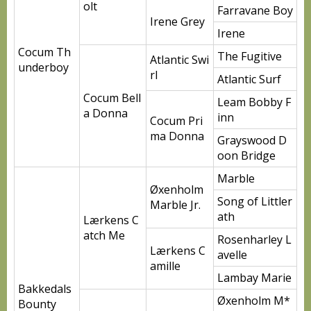
olt
Farravane Boy
Irene Grey
Irene
Cocum Th
The Fugitive
Atlantic Swi
underboy
rl
Atlantic Surf
Cocum Bell
Leam Bobby F
a Donna
inn
Cocum Pri
ma Donna
Grayswood D
oon Bridge
Marble
Øxenholm
Song of Littler
Marble Jr.
ath
Lærkens C
atch Me
Rosenharley L
Lærkens C
avelle
amille
Lambay Marie
Bakkedals
Øxenholm M*
Bounty