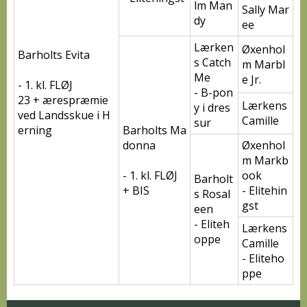
lm Man
Sally Mar
dy
ee
Lærken
Øxenhol
Barholts Evita
s Catch
m Marbl
Me
e Jr.
- 1. kl. FLØJ
- B-pon
23 + ærespræmie
Lærkens
y i dres
ved Landsskue i H
Camille
sur
erning
Barholts Ma
donna
Øxenhol
m Markb
- 1. kl. FLØJ
ook
Barholt
+ BIS
- Elitehin
s Rosal
gst
een
- Eliteh
Lærkens
oppe
Camille
- Eliteho
ppe