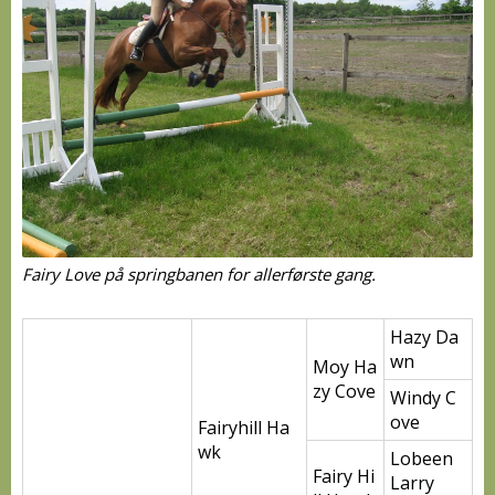
Fairy Love på springbanen for allerførste gang.
Hazy Da
wn
Moy Ha
zy Cove
Windy C
ove
Fairyhill Ha
wk
Lobeen
Fairy Hi
Larry