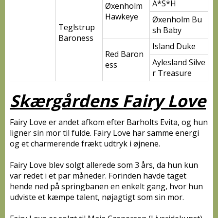
A*S*H
Øxenholm
Hawkeye
Øxenholm Bu
Teglstrup
sh Baby
Baroness
Island Duke
Red Baron
Aylesland Silve
ess
r Treasure
Skærgårdens Fairy Love
Fairy Love er andet afkom efter Barholts Evita, og hun
ligner sin mor til fulde. Fairy Love har samme energi
og et charmerende frækt udtryk i øjnene.
Fairy Love blev solgt allerede som 3 års, da hun kun
var redet i et par måneder. Forinden havde taget
hende ned på springbanen en enkelt gang, hvor hun
udviste et kæmpe talent, nøjagtigt som sin mor.