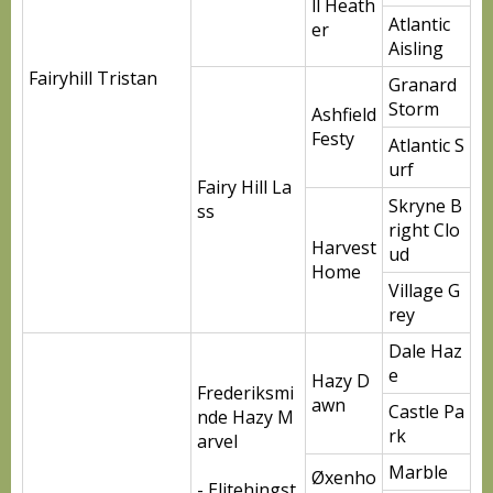
ll Heath
Atlantic
er
Aisling
Fairyhill Tristan
Granard
Storm
Ashfield
Festy
Atlantic S
urf
Fairy Hill La
Skryne B
ss
right Clo
Harvest
ud
Home
Village G
rey
Dale Haz
e
Hazy D
Frederiksmi
awn
Castle Pa
nde Hazy M
rk
arvel
Marble
Øxenho
- Elitehingst