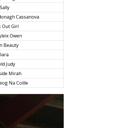
Sally
ydonagh Cassanova
 Out Girl
yleix Owen
n Beauty
Dara
eld Judy
ide Mirah
eog Na Coille