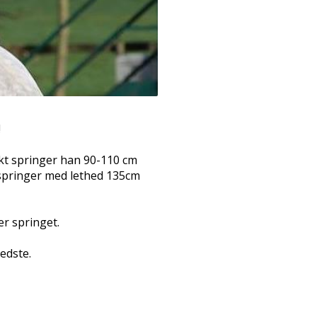
!
nkt springer han 90-110 cm
 springer med lethed 135cm
er springet.
bedste.