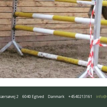
kærsøvej 2
6040 Egtved
Danmark
+4540213161
info@