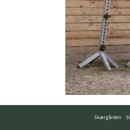
Skærgården
S