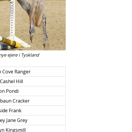
nye ejere i Tyskland
y Cove Ranger
 Cashel Hill
on Pondi
abaun Cracker
ide Frank
ey Jane Grey
n Kingsmill