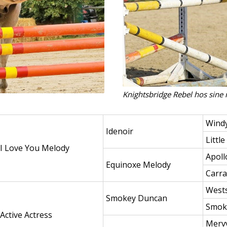
Knightsbridge Rebel hos sine 
Wind
Idenoir
Little
I Love You Melody
Apoll
Equinoxe Melody
Carr
Wests
Smokey Duncan
Smok
Active Actress
Mervy