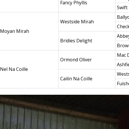
Fancy Phyllis
Swift 
Ball
Westside Mirah
Check
Moyan Mirah
Abbe
Bridies Delight
Brow
Mac 
Ormond Oliver
Ashfi
Nel Na Coille
Wests
Cailin Na Coille
Fuish