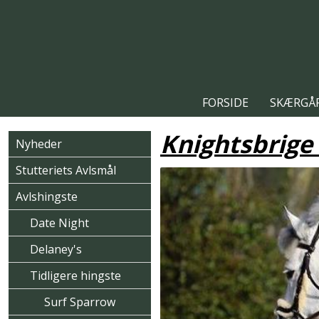
FORSIDE
SKÆRGÅR
Knightsbrige
Nyheder
Stutteriets Avlsmål
Avlshingste
Date Night
Delaney's
Tidligere hingste
Surf Sparrow