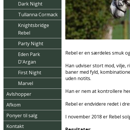
Dark Night
Tullanna Cormack
Knightsbridge
Rebel
Party Night
Rebel er en særdeles smuk og
Eden Park
D'Argan
Han udviser stort mod, vilje,
baner med fyld, kombinatione
First Night
uden notits.
Marvel
Han er nem at kontrollere hen
Avlshopper
Rebel er endvidere redet i dres
Afkom
Ponyer til salg
I november 2018 er Rebel solg
Kontakt
Resultater
: