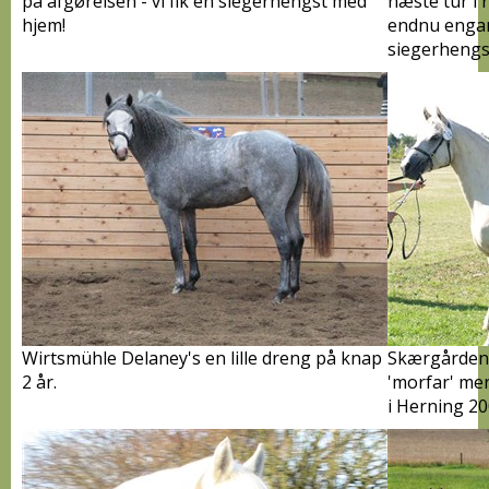
på afgørelsen - vi fik en siegerhengst med
næste tur i
hjem!
endnu engang
siegerhengs
Wirtsmühle Delaney's en lille dreng på knap
Skærgårdens
2 år.
'morfar' me
i Herning 20