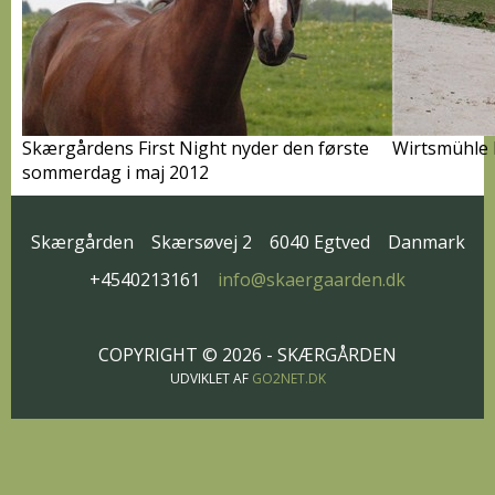
Skærgårdens First Night nyder den første
Wirtsmühle D
sommerdag i maj 2012
Skærgården
Skærsøvej 2
6040 Egtved
Danmark
+4540213161
info@skaergaarden.dk
COPYRIGHT © 2026 - SKÆRGÅRDEN
UDVIKLET AF
GO2NET.DK