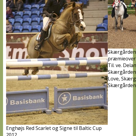
Skærgårdens
præmieover
Til. ve. Dela
Skærgårdens
Love, Skærg
Skærgårdens
Enghøjs Red Scarlet og Signe til Baltic Cup
2012