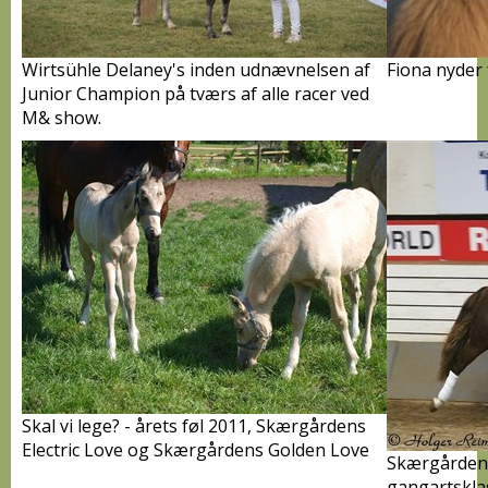
Wirtsühle Delaney's inden udnævnelsen af
Fiona nyder 
Junior Champion på tværs af alle racer ved
M& show.
Skal vi lege? - årets føl 2011, Skærgårdens
Electric Love og Skærgårdens Golden Love
Skærgårdens 
gangartskla